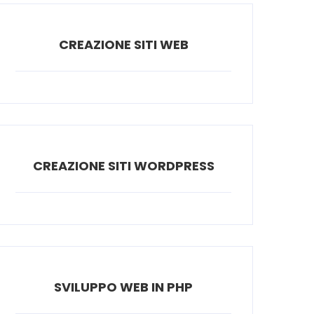
CREAZIONE SITI WEB
CREAZIONE SITI WORDPRESS
SVILUPPO WEB IN PHP