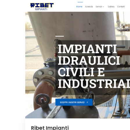
Ribet Impianti