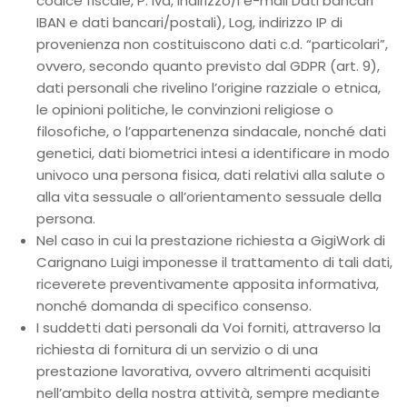
codice fiscale, P. Iva, indirizzo/i e-mail Dati bancari
IBAN e dati bancari/postali), Log, indirizzo IP di
provenienza non costituiscono dati c.d. “particolari”,
ovvero, secondo quanto previsto dal GDPR (art. 9),
dati personali che rivelino l’origine razziale o etnica,
le opinioni politiche, le convinzioni religiose o
filosofiche, o l’appartenenza sindacale, nonché dati
genetici, dati biometrici intesi a identificare in modo
univoco una persona fisica, dati relativi alla salute o
alla vita sessuale o all’orientamento sessuale della
persona.
Nel caso in cui la prestazione richiesta a GigiWork di
Carignano Luigi imponesse il trattamento di tali dati,
riceverete preventivamente apposita informativa,
nonché domanda di specifico consenso.
I suddetti dati personali da Voi forniti, attraverso la
richiesta di fornitura di un servizio o di una
prestazione lavorativa, ovvero altrimenti acquisiti
nell’ambito della nostra attività, sempre mediante