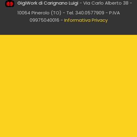
GigiWork di Carignano Luigi
- Via Carlo Alberto 38 -
10064 Pinerolo (TO) - Tel. 340.0577909 - P.IVA
09975040016 -
Informativa Privacy